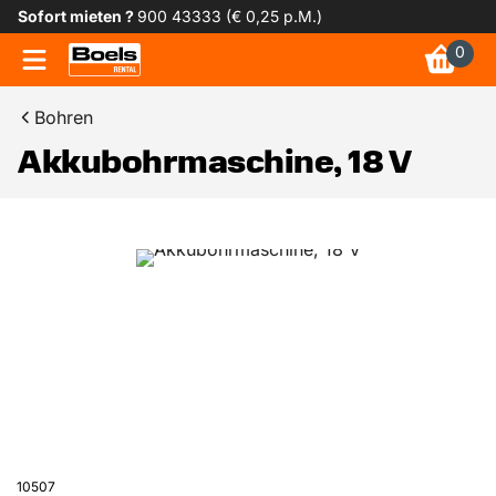
Sofort mieten ?
900 43333 (€ 0,25 p.M.)
0
Bohren
Akkubohrmaschine, 18 V
10507