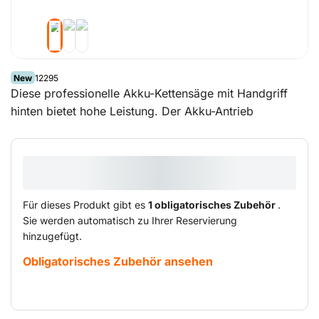
New
12295
Diese professionelle Akku-Kettensäge mit Handgriff
hinten bietet hohe Leistung. Der Akku-Antrieb
ermöglicht es Ihnen, ohne Kraftstoff und kabellos zu
arbeiten. Mit dem 35-Zentimeter-Sägeblatt und einer
hohen Kettengeschwindigkeit von 20 m/s können Sie
problemlos alle Äste schneiden. Die kabellose und
kraftstofflose Kettensäge wiegt nur 2,6 kg.
Für dieses Produkt gibt es
1 obligatorisches Zubehör
.
Sie werden automatisch zu Ihrer Reservierung
hinzugefügt.
Obligatorisches Zubehör ansehen