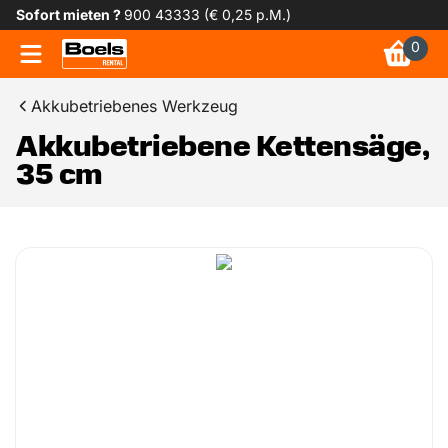
Sofort mieten ?
900 43333 (€ 0,25 p.M.)
0
Akkubetriebenes Werkzeug
Akkubetriebene Kettensäge,
35 cm