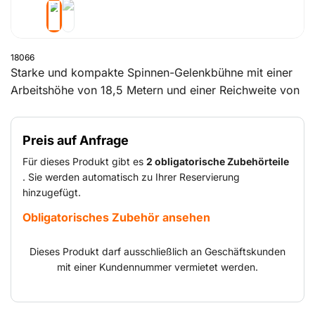
18066
Starke und kompakte Spinnen-Gelenkbühne mit einer
Arbeitshöhe von 18,5 Metern und einer Reichweite von
11 Metern. Die Tragfähigkeit der Plattform beträgt
standardmäßig 200 kg. Mit einer Breite von 89
Preis auf Anfrage
Zentimetern passt die Gelenkbühne mit spurlosen
Raupen durch fast jede Türe und kann sowohl in
Für dieses Produkt gibt es
2 obligatorische Zubehörteile
Industriehallen als auch im Freien eingesetzt werden.
. Sie werden automatisch zu Ihrer Reservierung
hinzugefügt.
Obligatorisches Zubehör ansehen
Dieses Produkt darf ausschließlich an Geschäftskunden
mit einer Kundennummer vermietet werden.