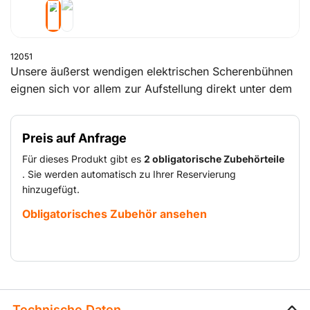
12051
Unsere äußerst wendigen elektrischen Scherenbühnen
eignen sich vor allem zur Aufstellung direkt unter dem
Arbeitsplatz oder an flachen Fassaden und Wänden.
Alle Modelle sind kleiner als Teleskopbühnen, verfügen
Preis auf Anfrage
aber oft über eine höhere Hubleistung. Aufgrund der
größeren Plattform bieten sie außerdem mehr Platz
Für dieses Produkt gibt es
2 obligatorische Zubehörteile
zum Arbeiten. Hiermit lassen sich Personen und
. Sie werden automatisch zu Ihrer Reservierung
hinzugefügt.
Materialien sicher bis auf die gewünschte Höhe
befördern, um dort allerlei Arbeiten durchzuführen.
Obligatorisches Zubehör ansehen
Elektrische Scherenbühnen sind mit einem Akku
ausgerüstet und eignen sich vor allem für Arbeiten im
Innenbereich.
Technische Daten