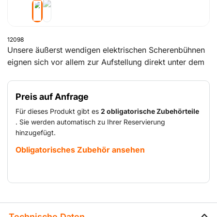
12098
Unsere äußerst wendigen elektrischen Scherenbühnen
eignen sich vor allem zur Aufstellung direkt unter dem
Arbeitsplatz oder an flachen Fassaden und Wänden.
Alle Modelle sind kleiner als Teleskopbühnen, verfügen
Preis auf Anfrage
aber oft über eine höhere Hubleistung. Aufgrund der
größeren Plattform bieten sie außerdem mehr Platz
Für dieses Produkt gibt es
2 obligatorische Zubehörteile
zum Arbeiten. Hiermit lassen sich Personen und
. Sie werden automatisch zu Ihrer Reservierung
hinzugefügt.
Materialien sicher bis auf die gewünschte Höhe
befördern, um dort allerlei Arbeiten durchzuführen.
Obligatorisches Zubehör ansehen
Elektrische Scherenbühnen sind mit einem Akku
ausgerüstet und eignen sich vor allem für Arbeiten im
Innenbereich.
Technische Daten