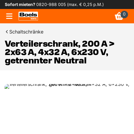
Sofort mieten?
0820-988 005 (max. € 0,25 p.M.)
0
Schaltschränke
Verteilerschrank, 200 A >
2x63 A, 4x32 A, 6x230 V,
getrennter Neutral