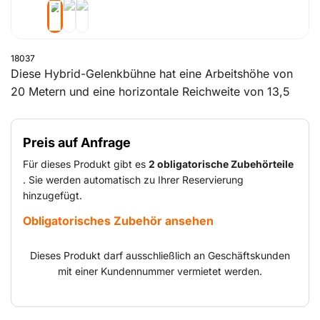
18037
Diese Hybrid-Gelenkbühne hat eine Arbeitshöhe von
20 Metern und eine horizontale Reichweite von 13,5
Metern. Die Hebebühne hat 3D-JIB und ist in der Höhe
beweglich. Durch die automatische Traktionskontrolle
Preis auf Anfrage
und die pendelnd gelagerte Vorderachse ist die
Hebebühne auch auf unebenem Untergrund
Für dieses Produkt gibt es
2 obligatorische Zubehörteile
ausgesprochen wendig.
. Sie werden automatisch zu Ihrer Reservierung
hinzugefügt.
Obligatorisches Zubehör ansehen
Dieses Produkt darf ausschließlich an Geschäftskunden
mit einer Kundennummer vermietet werden.