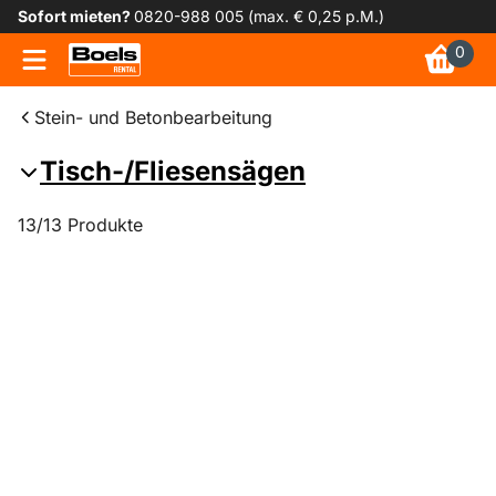
Sofort mieten?
0820-988 005 (max. € 0,25 p.M.)
0
Stein- und Betonbearbeitung
Tisch-/Fliesensägen
13/13 Produkte