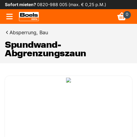
Sofort mieten?
0820-988 005 (max. € 0,25 p.M.)
0
Absperrung, Bau
Spundwand-
Abgrenzungszaun