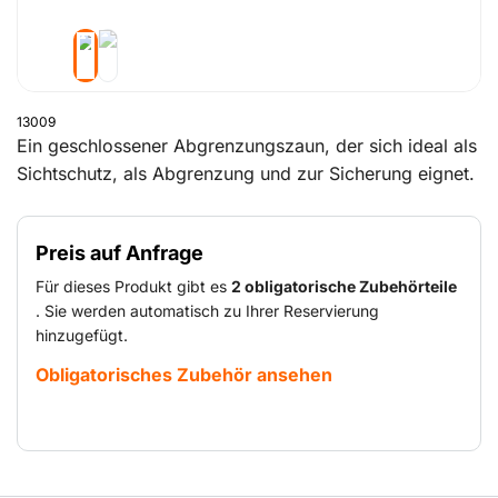
13009
Ein geschlossener Abgrenzungszaun, der sich ideal als
Sichtschutz, als Abgrenzung und zur Sicherung eignet.
Er kann entweder mit einer Stützplattenkonstruktion als
provisorische Abgrenzung aufgestellt werden oder als
Preis auf Anfrage
semi-permanenter Zaun an im Boden verankerten
Rohren befestigt werden.
Für dieses Produkt gibt es
2 obligatorische Zubehörteile
. Sie werden automatisch zu Ihrer Reservierung
hinzugefügt.
Obligatorisches Zubehör ansehen