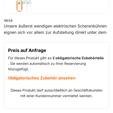
18024
Unsere äußerst wendigen elektrischen Scherenbühnen
eignen sich vor allem zur Aufstellung direkt unter dem
Arbeitsplatz oder an flachen Fassaden und Wänden.
Alle Modelle sind kleiner als Teleskopbühnen, verfügen
Preis auf Anfrage
aber oft über eine höhere Hubleistung. Aufgrund der
größeren Plattform bieten sie außerdem mehr Platz
Für dieses Produkt gibt es
2 obligatorische Zubehörteile
zum Arbeiten. Hiermit lassen sich Personen und
. Sie werden automatisch zu Ihrer Reservierung
hinzugefügt.
Materialien sicher bis auf die gewünschte Höhe
befördern, um dort allerlei Arbeiten durchzuführen.
Obligatorisches Zubehör ansehen
Elektrische Scherenbühnen sind mit einem Akku
ausgerüstet und eignen sich vor allem für Arbeiten im
Dieses Produkt darf ausschließlich an Geschäftskunden
Innenbereich.
mit einer Kundennummer vermietet werden.