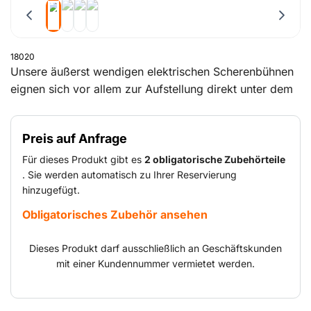
18020
Unsere äußerst wendigen elektrischen Scherenbühnen
eignen sich vor allem zur Aufstellung direkt unter dem
Arbeitsplatz oder an flachen Fassaden und Wänden.
Alle Modelle sind kleiner als Teleskopbühnen, verfügen
Preis auf Anfrage
aber oft über eine höhere Hubleistung. Aufgrund der
größeren Plattform bieten sie außerdem mehr Platz
Für dieses Produkt gibt es
2 obligatorische Zubehörteile
zum Arbeiten. Hiermit lassen sich Personen und
. Sie werden automatisch zu Ihrer Reservierung
hinzugefügt.
Materialien sicher bis auf die gewünschte Höhe
befördern, um dort allerlei Arbeiten durchzuführen.
Obligatorisches Zubehör ansehen
Elektrische Scherenbühnen sind mit einem Akku
ausgerüstet und eignen sich vor allem für Arbeiten im
Dieses Produkt darf ausschließlich an Geschäftskunden
Innenbereich.
mit einer Kundennummer vermietet werden.