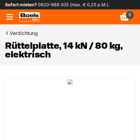
Sofort mieten?
0820-988 005 (max. € 0,25 p.M.)
0
Verdichtung
Rüttelplatte, 14 kN / 80 kg,
elektrisch