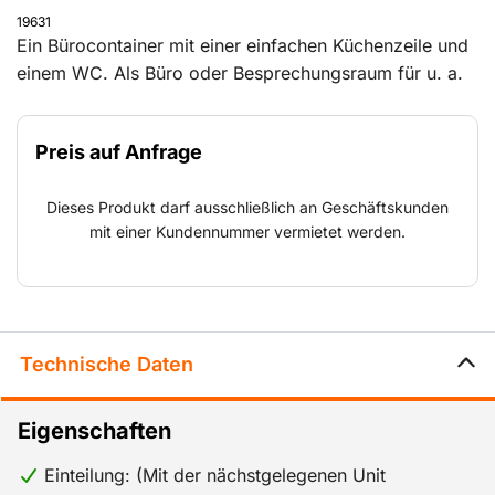
19631
Ein Bürocontainer mit einer einfachen Küchenzeile und
einem WC. Als Büro oder Besprechungsraum für u. a.
Bauunternehmer und Projektleiter geeignet.Unsere
hochwertig verarbeiteten Units sind serienmäßig
Preis auf Anfrage
folgendermaßen ausgestattet:
1: Gute Beleuchtung in allen Räumen.
Dieses Produkt darf ausschließlich an Geschäftskunden
2: Gute Dämmung für optimalen Komfort und ein gutes
mit einer Kundennummer vermietet werden.
Arbeitsklima, sowohl im Sommer als auch im Winter.
3: Kabelrinne unter dem Fenster mit Durchführungen zu
der(den) angrenzenden Unit(s).
4: Konvektionsheizung in jedem Aufenthaltsraum.
5: Große Nutzoberfläche.
Technische Daten
6: Genügend Steckdosen für die vorhandenen
Arbeitsplätze.
Eigenschaften
7: Dreh-/Kippfenster mit Doppelglas und integrierten
Rollläden.
Einteilung: (Mit der nächstgelegenen Unit
8: Die kombinierten Raumcontainer sind ganz nach