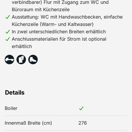
verbindbarer) Flur mit Zugang zum WC und
Wunsch miteinander verbindbar und aufeinander
Büroraum mit Küchenzeile
stapelbar.
Ausstattung: WC mit Handwaschbecken, einfache
9: Glatte Oberflächen und Vinylböden zur
Küchenzeile (Warm- und Kaltwasser)
problemlosen Reinigung.
In zwei unterschiedlichen Breiten erhältlich
Anschlussmaterialien für Strom ist optional
Optionale Ausstattung:
erhältlich
10: Klimaanlage.
11: Küchenzeilen/Pantrys.
12: Einbruchsicherung (Sicherheitstüren und/oder Gitter
vor den Fenstern). 13: Möbel und Geräte. 14:
Maßarbeit.
Details
Boiler
Innenmaß Breite (cm)
276