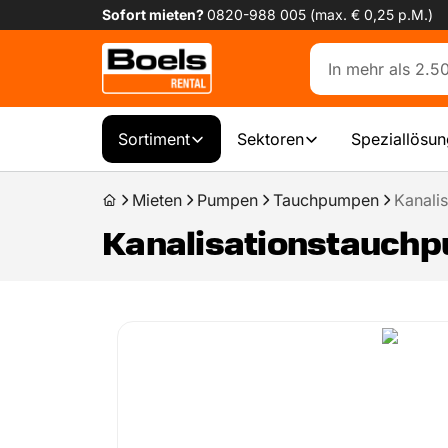
Sofort mieten?
0820-988 005 (max. € 0,25 p.M.)
Sortiment
Sektoren
Speziallösu
Mieten
Pumpen
Tauchpumpen
Kanali
Kanalisationstauchp