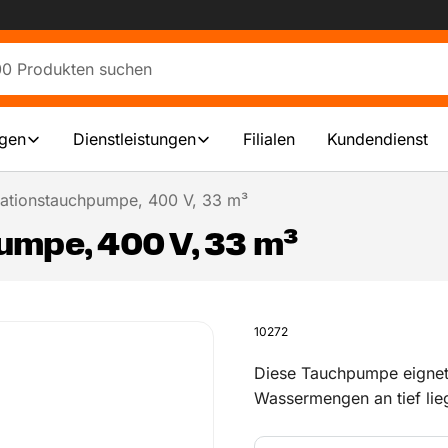
ngen
Dienstleistungen
Filialen
Kundendienst
sationstauchpumpe, 400 V, 33 m³
umpe, 400 V, 33 m³
10272
Diese Tauchpumpe eignet
Wassermengen an tief lie
beim Abpumpen von Baugr