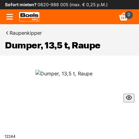
Sofort mieten?
0820-988 005 (max. € 0,25 p.M.)
0
Raupenkipper
Dumper, 13,5 t, Raupe
12244