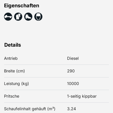
unumstößlich bewiesen und ist auch unter den
Eigenschaften
schwierigsten Bedingungen besonders langlebig.
Details
Antrieb
Diesel
Breite (cm)
290
Leistung (kg)
10000
Pritsche
1-seitig kippbar
Schaufelinhalt gehäuft (m³)
3.24