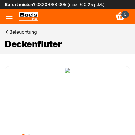
Sofort mieten?
0820-988 005 (max. € 0,25 p.M.)
0
Beleuchtung
Deckenfluter