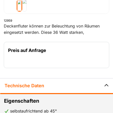
12959
Deckenfluter können zur Beleuchtung von Räumen
eingesetzt werden. Diese 36 Watt starken,
fluoreszierenden Röhren bieten eine 180 Grad-
Beleuchtung. Dank des Gummifußes richtet sich die
Preis auf Anfrage
Lampe nach einem eventuellen Umstoßen selbsttätig
wieder auf. Praktisch!
Technische Daten
Eigenschaften
selbstaufrichtend ab 45°