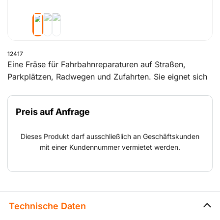
12417
Eine Fräse für Fahrbahnreparaturen auf Straßen,
Parkplätzen, Radwegen und Zufahrten. Sie eignet sich
außerdem auch zum Anlegen von Abwasserrinnen auf
Parkplätzen, zur Reparatur von durch Baumwurzeln
Preis auf Anfrage
beschädigten Fahrbahnen, zum Aufrauen von Böden
(beispielsweise in Ställen) und für Betonreparaturen.Die
Dieses Produkt darf ausschließlich an Geschäftskunden
Frästrommel ist das bewegliche Teil und gleichzeitig
mit einer Kundennummer vermietet werden.
das wichtigste Verschleißteil der
Asphalt-/Betonfräsmaschine. Für diese Frästrommel
wird Ihnen zusätzlich zur Maschinenmiete ein
Mietbetrag pro Tag/Woche in Rechnung gestellt.
Technische Daten