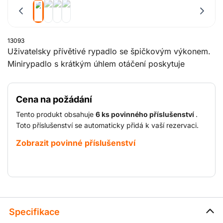
13093
Uživatelsky přívětivé rypadlo se špičkovým výkonem.
Minirypadlo s krátkým úhlem otáčení poskytuje
optimální výkon a rychlost výkopu v uzavřených
prostorech, kde nelze použít tradiční stroje. Díky
Cena na požádání
maximální přesnosti a ovladatelnosti jsou tyto stroje
ideální pro všechny uživatele, od začátečníků až po ty
Tento produkt obsahuje
6 ks povinného příslušenství
.
nejzkušenější.
Toto příslušenství se automaticky přidá k vaší rezervaci.
Zobrazit povinné příslušenství
Specifikace