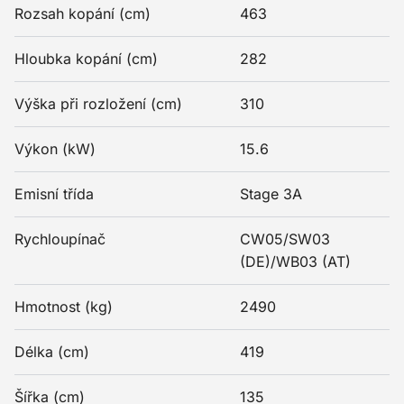
Rozsah kopání (cm)
463
Hloubka kopání (cm)
282
Výška při rozložení (cm)
310
Výkon (kW)
15.6
Emisní třída
Stage 3A
Rychloupínač
CW05/SW03
(DE)/WB03 (AT)
Hmotnost (kg)
2490
Délka (cm)
419
Šířka (cm)
135