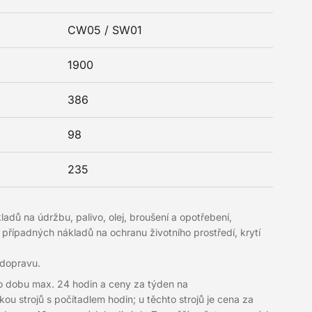
CW05 / SW01
1900
386
98
235
ů na údržbu, palivo, olej, broušení a opotřebení,
z případných nákladů na ochranu životního prostředí, krytí
 dopravu.
o dobu max. 24 hodin a ceny za týden na
u strojů s počítadlem hodin; u těchto strojů je cena za