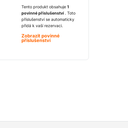
mity emisí motoru nebo hladiny hluku.
Tento produkt obsahuje
1
povinné příslušenství
. Toto
příslušenství se automaticky
přidá k vaší rezervaci.
Zobrazit povinné
příslušenství