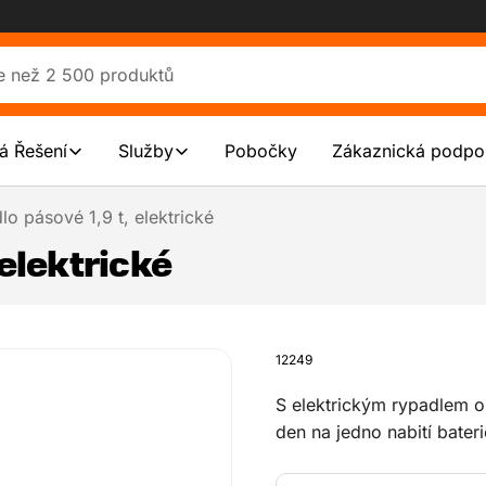
á Řešení
Služby
Pobočky
Zákaznická podpo
lo pásové 1,9 t, elektrické
 elektrické
12249
S elektrickým rypadlem o
den na jedno nabití bater
práci v zastavěných obla