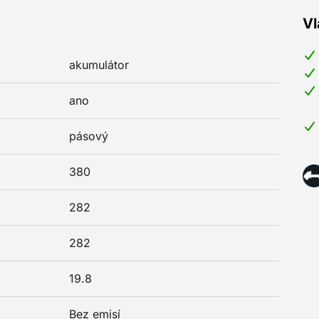
Vl
akumulátor
ano
pásový
380
282
282
19.8
Bez emisí