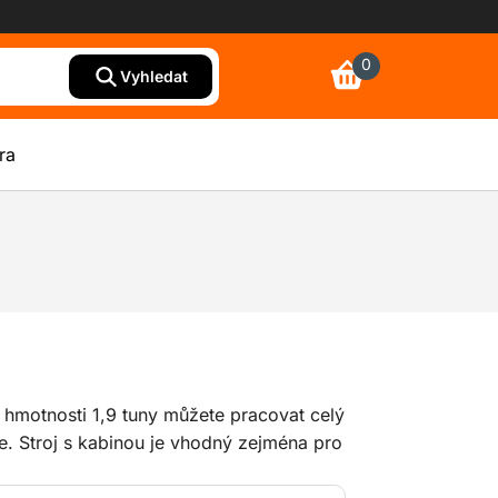
0
Vyhledat
ra
 hmotnosti 1,9 tuny můžete pracovat celý
ie. Stroj s kabinou je vhodný zejména pro
stech, v uzavřených prostorách a v