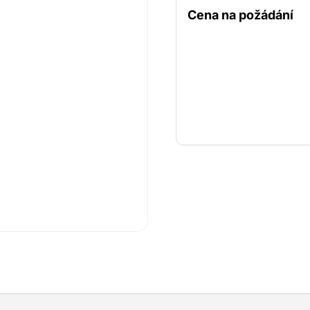
oblastech, kde existují li
Cena na požádání