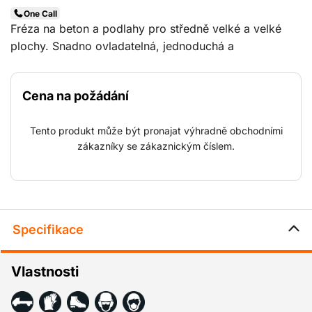
One Call
Fréza na beton a podlahy pro středně velké a velké
plochy. Snadno ovladatelná, jednoduchá a
ergonomická při použití. Díky jedinečnému umístění
frézovacího bubnu v přední části stroje je zabráněno
Cena na požádání
efektu kopírování, což zajišťuje pravidelnější frézovaný
povrch. Použití: Hrubování a rýhování betonových a
Tento produkt může být pronajat výhradně obchodními
litých podlah, odstraňování nátěrů a vytyčování ploch.
zákazníky se zákaznickým číslem.
Specifikace
Vlastnosti